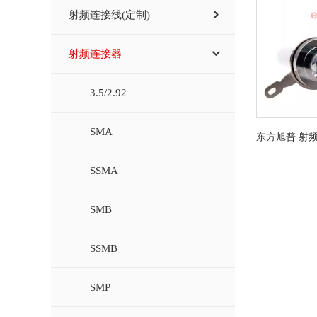
射频连接线(定制)
射频连接器
3.5/2.92
SMA
SSMA
SMB
SSMB
SMP